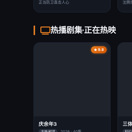
正当防卫直击人心
沈腾
热播剧集·正在热映
9.8
庆余年3
三
2026 · 40集
古装/权谋
科幻