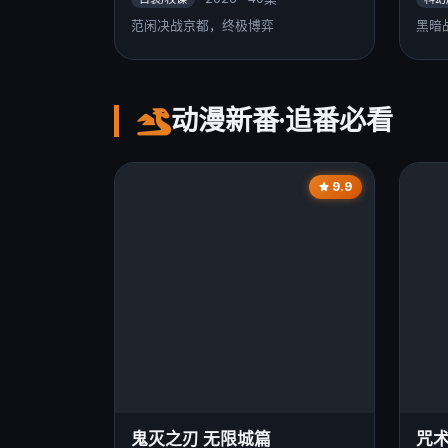
范闲决战京都，终极博弈
黑暗
动漫新番·追番必看
9.9
鬼灭之刃 无限城篇
咒术