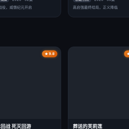
战役，威慑纪元开启
高启强最终结局，正义降临
9.8
回战 死灭回游
葬送的芙莉莲