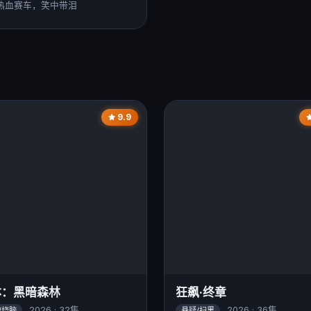
热血赛车，笑中带泪
9.9
体：黑暗森林
狂飙·终章
2026 · 32集
2026 · 36集
/烧脑
悬疑/扫黑