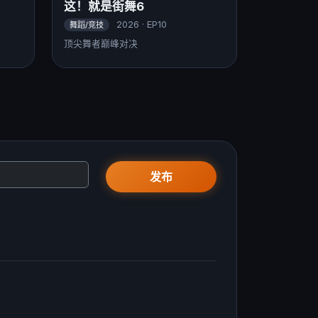
这！就是街舞6
2026 · EP10
舞蹈/竞技
顶尖舞者巅峰对决
发布