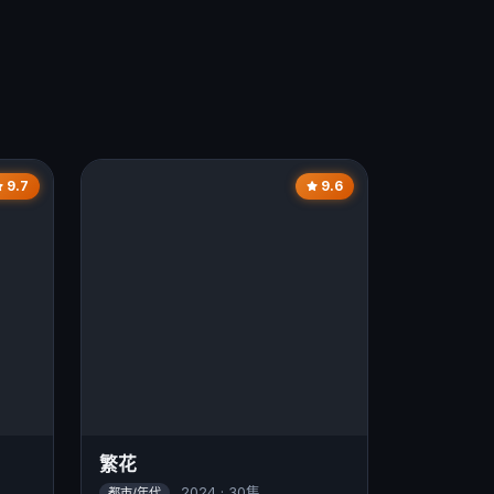
9.7
9.6
繁花
2024 · 30集
都市/年代