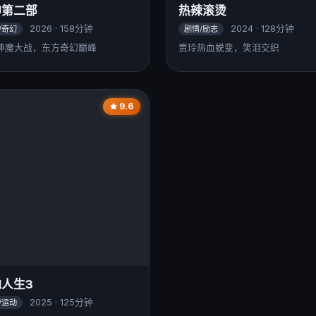
神第二部
热辣滚烫
2026 · 158分钟
2024 · 128分钟
/奇幻
剧情/励志
神魔大战，东方奇幻巅峰
贾玲热血蜕变，笑泪交织
9.6
人生3
2025 · 125分钟
/运动