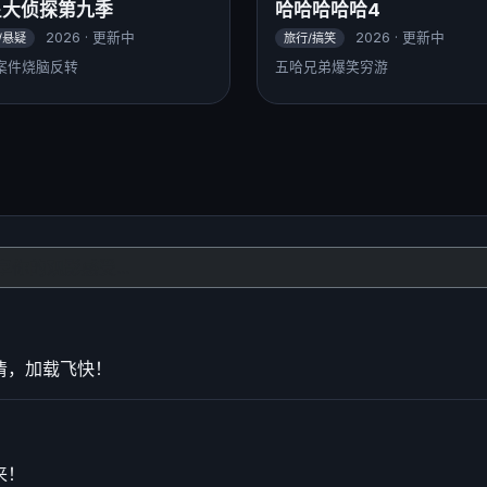
星大侦探第九季
哈哈哈哈哈4
2026 · 更新中
2026 · 更新中
/悬疑
旅行/搞笑
案件烧脑反转
五哈兄弟爆笑穷游
清，加载飞快！
来！