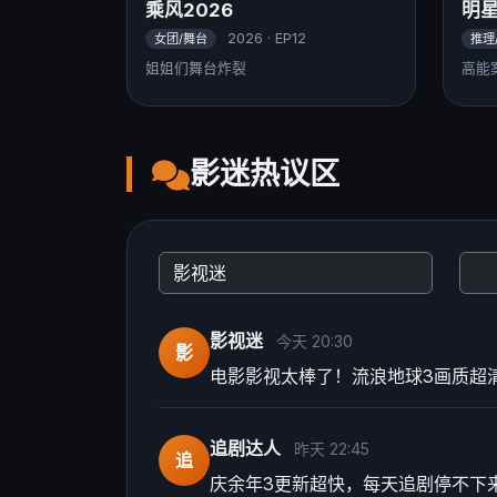
乘风2026
明
2026 · EP12
女团/舞台
推理
姐姐们舞台炸裂
高能
影迷热议区
影视迷
今天 20:30
影
电影影视太棒了！流浪地球3画质超
追剧达人
昨天 22:45
追
庆余年3更新超快，每天追剧停不下