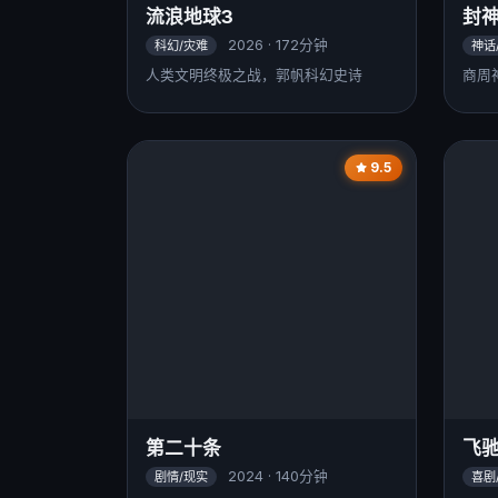
流浪地球3
封
2026 · 172分钟
科幻/灾难
神话
人类文明终极之战，郭帆科幻史诗
商周
9.5
第二十条
飞驰
2024 · 140分钟
剧情/现实
喜剧