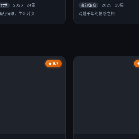
2026 · 24集
2025 · 28集
/咒术
奇幻/治愈
再战宿傩，生死对决
跨越千年的情感之旅
9.7