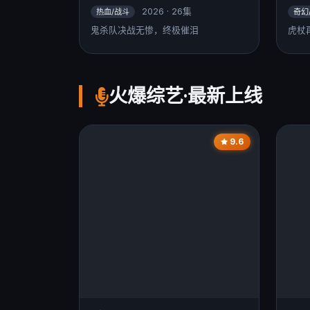
2026 · 26集
热血/战斗
奇幻
鬼杀队决战无惨，终极催泪
虎杖
火爆综艺·最新上线
9.6